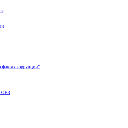
ся
ии
 о фактах коррупции"
с ОВЗ