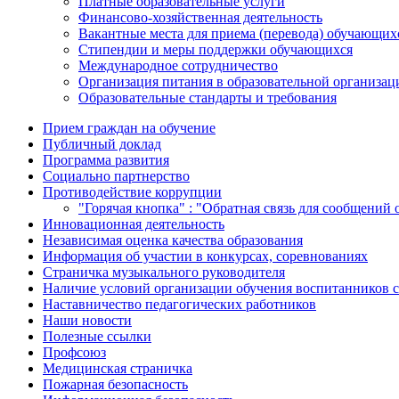
Платные образовательные услуги
Финансово-хозяйственная деятельность
Вакантные места для приема (перевода) обучающих
Стипендии и меры поддержки обучающихся
Международное сотрудничество
Организация питания в образовательной организац
Образовательные стандарты и требования
Прием граждан на обучение
Публичный доклад
Программа развития
Социально партнерство
Противодействие коррупции
"Горячая кнопка" : "Обратная связь для сообщений
Инновационная деятельность
Независимая оценка качества образования
Информация об участии в конкурсах, соревнованиях
Страничка музыкального руководителя
Наличие условий организации обучения воспитанников 
Наставничество педагогических работников
Наши новости
Полезные ссылки
Профсоюз
Медицинская страничка
Пожарная безопасность