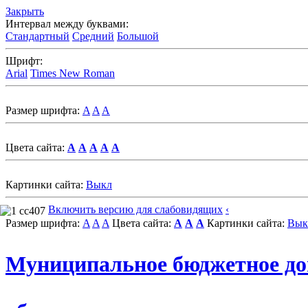
Закрыть
Интервал между буквами:
Стандартный
Средний
Большой
Шрифт:
Arial
Times New Roman
Размер шрифта:
A
A
A
Цвета сайта:
A
A
A
A
A
Картинки сайта:
Выкл
Включить версию для слабовидящих
‹
Размер шрифта:
A
A
A
Цвета сайта:
A
A
A
Картинки сайта:
Вык
Муниципальное бюджетное д