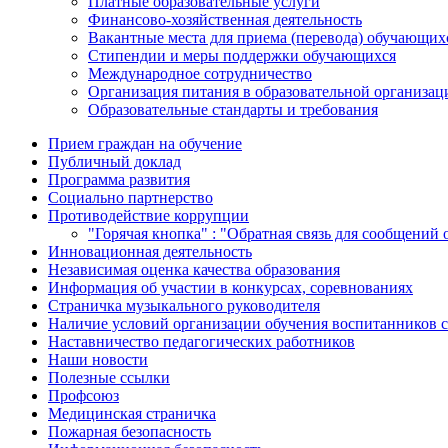
Платные образовательные услуги
Финансово-хозяйственная деятельность
Вакантные места для приема (перевода) обучающих
Стипендии и меры поддержки обучающихся
Международное сотрудничество
Организация питания в образовательной организац
Образовательные стандарты и требования
Прием граждан на обучение
Публичный доклад
Программа развития
Социально партнерство
Противодействие коррупции
"Горячая кнопка" : "Обратная связь для сообщений
Инновационная деятельность
Независимая оценка качества образования
Информация об участии в конкурсах, соревнованиях
Страничка музыкального руководителя
Наличие условий организации обучения воспитанников 
Наставничество педагогических работников
Наши новости
Полезные ссылки
Профсоюз
Медицинская страничка
Пожарная безопасность